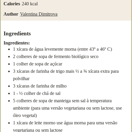
Calories
240
kcal
Author
Valentina Dimitrova
Ingredients
Ingredientes:
1
xícara
de água levemente morna
(entre 43º a 46º C)
2
colheres de sopa
de fermento biológico seco
1
colher de sopa
de açúcar
3
xícaras
de farinha de trigo
mais ½ a ¾ xícara extra para
polvilhar
3
xícaras
de farinha de milho
1 - ½
colher de chá
de sal
5
colheres de sopa
de manteiga sem sal
à temperatura
ambiente (para uma versão vegetariana ou sem lactose, use
óleo vegetal)
1
xícara
de leite morno
use água morna para uma versão
vegetariana ou sem lactose