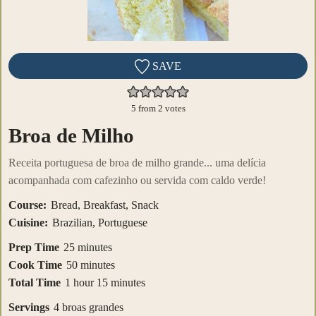
SAVE
5
from
2
votes
Broa de Milho
Receita portuguesa de broa de milho grande... uma delícia
acompanhada com cafezinho ou servida com caldo verde!
Course:
Bread, Breakfast, Snack
Cuisine:
Brazilian, Portuguese
minutes
Prep Time
25
minutes
minutes
Cook Time
50
minutes
hour
minutes
Total Time
1
hour
15
minutes
Servings
4
broas grandes