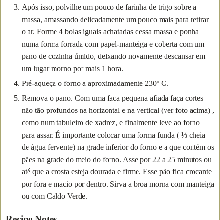
Após isso, polvilhe um pouco de farinha de trigo sobre a
massa, amassando delicadamente um pouco mais para retirar
o ar. Forme 4 bolas iguais achatadas dessa massa e ponha
numa forma forrada com papel-manteiga e coberta com um
pano de cozinha úmido, deixando novamente descansar em
um lugar morno por mais 1 hora.
Pré-aqueça o forno a aproximadamente 230º C.
Remova o pano. Com uma faca pequena afiada faça cortes
não tão profundos na horizontal e na vertical (ver foto acima) ,
como num tabuleiro de xadrez, e finalmente leve ao forno
para assar. É importante colocar uma forma funda ( ⅓ cheia
de água fervente) na grade inferior do forno e a que contém os
pães na grade do meio do forno. Asse por 22 a 25 minutos ou
até que a crosta esteja dourada e firme. Esse pão fica crocante
por fora e macio por dentro. Sirva a broa morna com manteiga
ou com Caldo Verde.
Recipe Notes