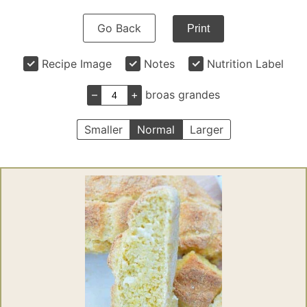
Go Back
Print
Recipe Image
Notes
Nutrition Label
–
+
broas grandes
Smaller
Normal
Larger