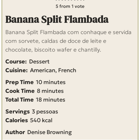
5
from 1 vote
Banana Split Flambada
Banana Split Flambada com conhaque e servida
com sorvete, caldas de doce de leite e
chocolate, biscoito wafer e chantilly.
Course:
Dessert
Cuisine:
American, French
m
Prep Time
10
minutes
m
i
Cook Time
8
minutes
i
m
n
Total Time
18
minutes
n
i
u
Servings
3
pessoas
u
n
t
Calories
540
kcal
t
u
e
Author
Denise Browning
e
t
s