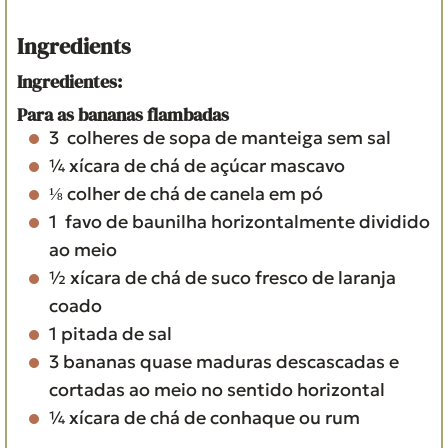
s
e
s
Ingredients
Ingredientes:
Para as bananas flambadas
3
colheres de sopa
de manteiga sem sal
¼
xícara de chá
de açúcar mascavo
⅛
colher de chá
de canela em pó
1
favo de baunilha
horizontalmente dividido
ao meio
½
xícara de chá
de suco fresco de laranja
coado
1
pitada
de sal
3
bananas quase maduras
descascadas e
cortadas ao meio no sentido horizontal
¼
xícara de chá
de conhaque ou rum