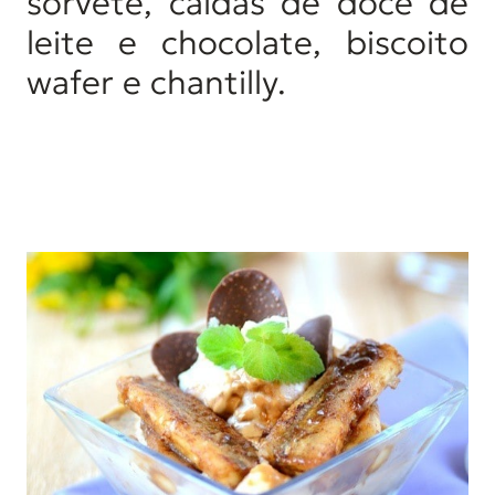
sorvete, caldas de doce de
d
leite e chocolate, biscoito
o
wafer e chantilly.