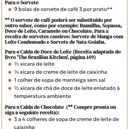
Para o Sorvete
9
bolas de sorvete de café
3 por prato**
** O sorvete de café poderá ser substituído por
outro sabor, como por exemplo: Baunilha, Sopassa,
Doce de Leite, Caramelo ou Chocolate. Para a
receita de sorvetes caseiros: Sorvete de Manga com
Leite Condensado e Sorvete de Nata-Goiaba.
Para a Calda de Doce de Leite (Receita adaptada do
livro 'The Brazilian Kitchen', página 149)
½
xícara
de leite
¼
xícara
de creme de leite de caixinha
1
colher de sopa
de manteiga sem sal
½
xícara de chá
de doce de leite enlatado
à
temperatura ambiente
Para a Calda de Chocolate (** Compre pronta ou
siga a seguinte receita):
3 a 4
colheres de sopa
de creme de leite de
caixinha