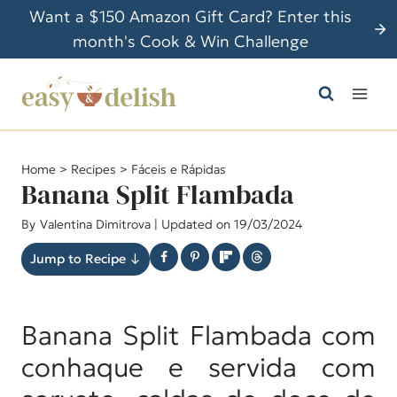
P
Want a $150 Amazon Gift Card? Enter this
u
month's Cook & Win Challenge
l
a
r
p
a
Home
>
Recipes
>
Fáceis e Rápidas
r
Banana Split Flambada
a
By
Valentina Dimitrova
| Updated on 19/03/2024
o
C
Jump to Recipe ↓
o
n
Banana Split Flambada com
t
e
conhaque e servida com
ú