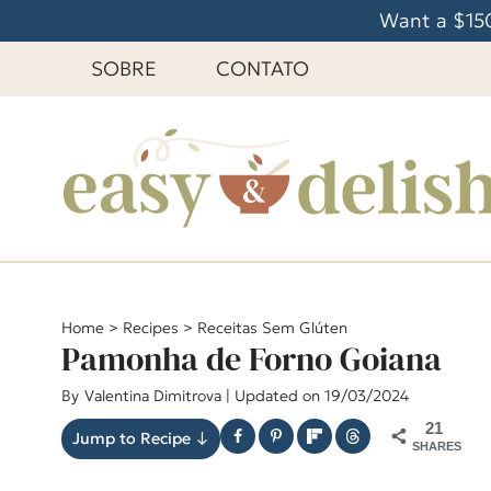
P
Want a $150
u
SOBRE
CONTATO
l
a
r
p
a
r
a
o
C
Home
>
Recipes
>
Receitas Sem Glúten
Pamonha de Forno Goiana
o
n
By
Valentina Dimitrova
| Updated on 19/03/2024
t
21
Jump to Recipe ↓
e
SHARES
ú