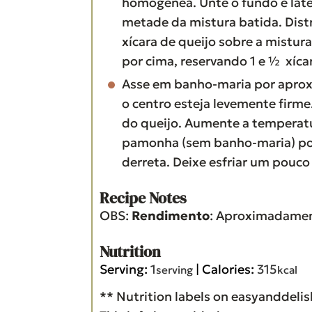
homogênea. Unte o fundo e late
metade da mistura batida. Distri
xícara de queijo sobre a mistur
por cima, reservando 1 e ½ xíca
Asse em banho-maria por aprox
o centro esteja levemente firme.
do queijo. Aumente a temperatur
pamonha (sem banho-maria) por
derreta. Deixe esfriar um pouco 
Recipe Notes
OBS:
Rendimento
: Aproximadamen
Nutrition
Serving:
1
|
Calories:
315
serving
kcal
** Nutrition labels on easyanddelis