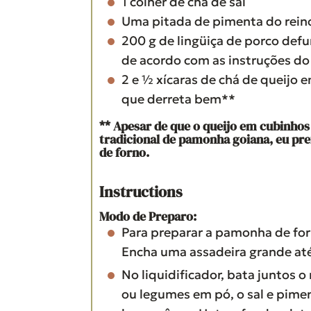
1
colher de chá
de sal
Uma pitada de pimenta do rein
200
g
de lingüiça de porco def
de acordo com as instruções do
2
e ½ xícaras de chá de queijo e
que derreta bem**
** Apesar de que o queijo em cubinhos
tradicional de pamonha goiana, eu pre
de forno.
Instructions
Modo de Preparo:
Para preparar a pamonha de forn
Encha uma assadeira grande at
No liquidificador, bata juntos o 
ou legumes em pó, o sal e pime