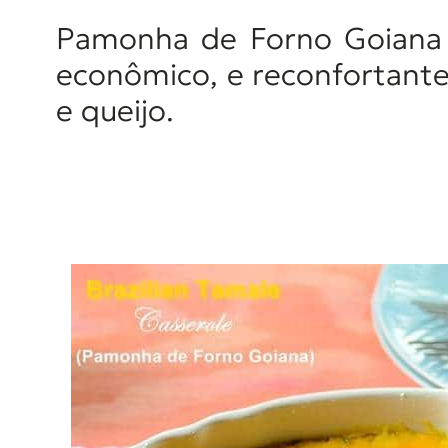
d
Pamonha de Forno Goiana -
o
econômico, e reconfortante
e queijo.