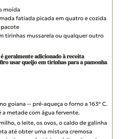
o moída
umada fatiada
picada em quatro e cozida
 pacote
m tirinhas
mussarela ou qualquer outro
 é geralmente adicionado à receita
firo usar queijo em tirinhas para a pamonha
o goiana -- pré-aqueça o forno a 163º C.
é a metade com água fervente.
milho, o leite, os ovos, o caldo de galinha
nta até obter uma mistura cremosa