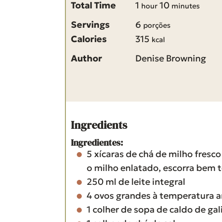
n
i
h
m
Total Time
1
10
hour
minutes
u
n
o
i
Servings
6
porções
t
u
u
n
Calories
315
kcal
e
t
r
u
Author
Denise Browning
s
e
t
s
e
s
Ingredients
Ingredientes:
5
xícaras
de chá de milho
fresco
o milho enlatado, escorra bem 
250
ml
de leite integral
4
ovos grandes à temperatura 
1
colher de sopa
de caldo de ga