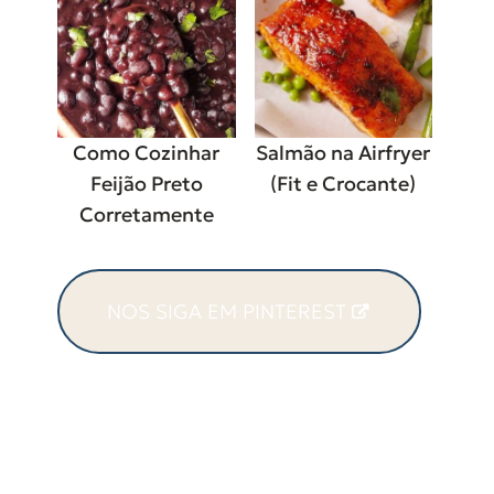
Como Cozinhar
Salmão na Airfryer
Feijão Preto
(Fit e Crocante)
Corretamente
NOS SIGA EM PINTEREST