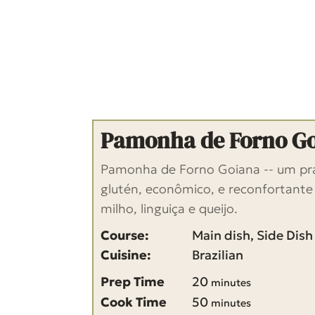
Pamonha de Forno G
Pamonha de Forno Goiana -- um pra
glutén, econômico, e reconfortant
milho, linguiça e queijo.
Course:
Main dish, Side Dish
Cuisine:
Brazilian
m
Prep Time
20
minutes
i
m
Cook Time
50
minutes