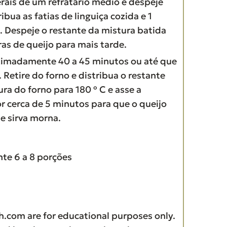
rais de um refratário médio e despeje
bua as fatias de linguiça cozida e 1
a. Despeje o restante da mistura batida
ras de queijo para mais tarde.
imadamente 40 a 45 minutos ou até que
 Retire do forno e distribua o restante
a do forno para 180 º C e asse a
 cerca de 5 minutos para que o queijo
e sirva morna.
te 6 a 8 porções
h.com are for educational purposes only.