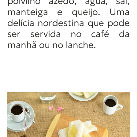
polvilho azedo, água, sal,
d
manteiga e queijo. Uma
o
delícia nordestina que pode
ser servida no café da
manhã ou no lanche.