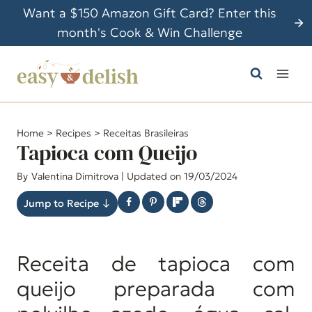
P
Want a $150 Amazon Gift Card? Enter this
u
month's Cook & Win Challenge
l
a
r
p
a
Home
>
Recipes
>
Receitas Brasileiras
r
Tapioca com Queijo
a
By
Valentina Dimitrova
| Updated on 19/03/2024
o
C
Jump to Recipe ↓
o
n
Receita de tapioca com
t
e
queijo preparada com
ú