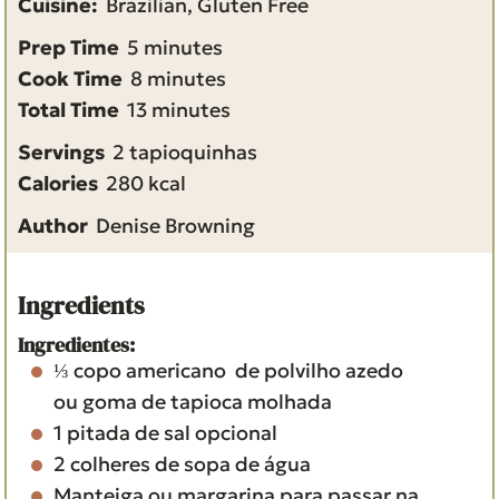
Cuisine:
Brazilian, Gluten Free
m
Prep Time
5
minutes
i
m
Cook Time
8
minutes
n
i
m
Total Time
13
minutes
u
n
i
Servings
2
tapioquinhas
t
u
n
Calories
280
kcal
e
t
u
Author
Denise Browning
s
e
t
s
e
s
Ingredients
Ingredientes:
⅓
copo americano
de polvilho azedo
ou goma de tapioca molhada
1
pitada
de sal
opcional
2
colheres de sopa
de água
Manteiga ou margarina para passar na