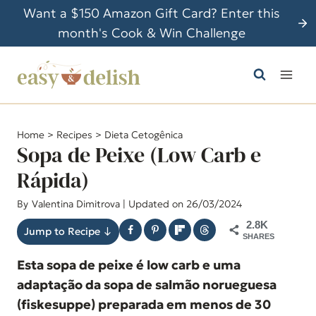
P
Want a $150 Amazon Gift Card? Enter this
u
month's Cook & Win Challenge
l
a
r
p
a
Home
>
Recipes
>
Dieta Cetogênica
r
Sopa de Peixe (Low Carb e
a
Rápida)
o
By
Valentina Dimitrova
| Updated on 26/03/2024
C
o
2.8K
Jump to Recipe ↓
SHARES
n
Esta sopa de peixe é low carb e uma
t
adaptação da sopa de salmão norueguesa
e
(fiskesuppe) preparada em menos de 30
ú