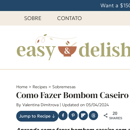
P
Want a $150
u
SOBRE
CONTATO
l
a
r
p
a
r
a
o
C
Home
>
Recipes
>
Sobremesas
Como Fazer Bombom Caseiro R
o
n
By
Valentina Dimitrova
| Updated on 05/04/2024
t
20
Jump to Recipe ↓
e
SHARES
ú
Aprenda como fazer bombom caseiro com ap