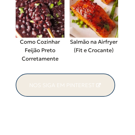
Como Cozinhar
Salmão na Airfryer
Feijão Preto
(Fit e Crocante)
Corretamente
NOS SIGA EM PINTEREST