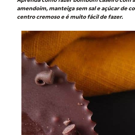
d
amendoim, manteiga sem sal e açúcar de c
o
centro cremoso e é muito fácil de fazer.