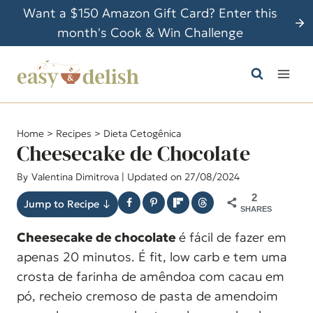
P
Want a $150 Amazon Gift Card? Enter this
u
month's Cook & Win Challenge
l
a
r
p
a
Home
>
Recipes
>
Dieta Cetogênica
r
Cheesecake de Chocolate
a
By
Valentina Dimitrova
| Updated on 27/08/2024
o
2
C
Jump to Recipe ↓
SHARES
o
Cheesecake de chocolate
é fácil de fazer em
n
apenas 20 minutos. É fit, low carb e tem uma
t
crosta de farinha de amêndoa com cacau em
e
pó, recheio cremoso de pasta de amendoim
ú