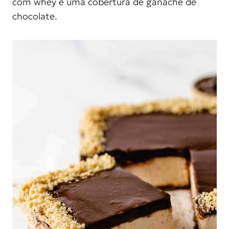
com whey e uma cobertura de ganache de
d
chocolate.
o