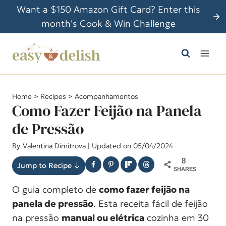
P
Want a $150 Amazon Gift Card? Enter this
u
month's Cook & Win Challenge
l
a
r
p
a
Home
>
Recipes
>
Acompanhamentos
r
Como Fazer Feijão na Panela
a
de Pressão
o
By
Valentina Dimitrova
| Updated on 05/04/2024
C
o
8
Jump to Recipe ↓
SHARES
n
O guia completo de
como fazer feijão na
t
panela de pressão
. Esta receita fácil de feijão
e
na pressão
manual ou elétrica
cozinha em 30
ú