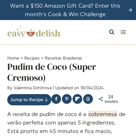
P
Want a $150 Amazon Gift Card? Enter this
u
month's Cook & Win Challenge
l
a
r
p
a
Home
>
Recipes
>
Receitas Brasileiras
r
Pudim de Coco (Super
a
Cremoso)
o
By
Valentina Dimitrova
| Updated on 18/04/2024
C
o
14
Jump to Recipe ↓
SHARES
n
A receita de pudim de coco é a
sobremesa
de
t
verão perfeita com apenas 5 ingredientes.
e
Está pronto em 45 minutos e fica macio,
ú