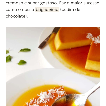
cremoso e super gostoso. Faz o maior sucesso
d
como o nosso
brigadeirão
(pudim de
o
chocolate).