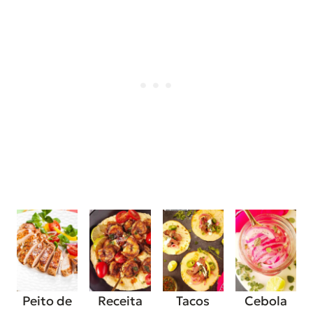
Peito de
Receita
Tacos
Cebola