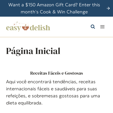
P
Want a $150 Amazon Gift Card? Enter this
u
month's Cook & Win Challenge
l
a
r
p
a
Página Inicial
r
a
o
Receitas Fáceis e Gostosas
C
o
Aqui você encontrará tendências, receitas
n
internacionais fáceis e saudáveis para suas
t
refeições, e sobremesas gostosas para uma
e
dieta equilibrada.
ú