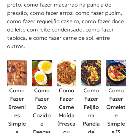
preto, como fazer macarrão na panela de
pressão, como fazer arroz, como fazer pudim,
como fazer requeijão caseiro, como fazer doce
de leite com leite condensado, como fazer
tapioca, e como fazer carne de sol, entre
outros.
Como
Como
Como
Como
Como
Fazer
Fazer
Fazer
Fazer
Fazer
Browni
Ovo
Carne
Feijão
Omelet
es
Cozido
Moída
na
e
Simple
e
(Fresca
Panela
Simple
s
Descas
ou
de
s (3