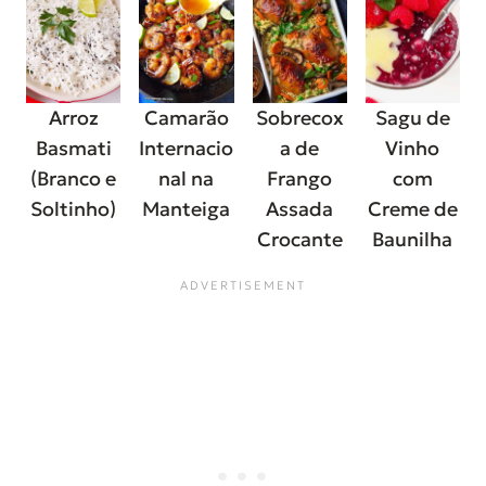
Arroz
Camarão
Sobrecox
Sagu de
Basmati
Internacio
a de
Vinho
(Branco e
nal na
Frango
com
Soltinho)
Manteiga
Assada
Creme de
Crocante
Baunilha